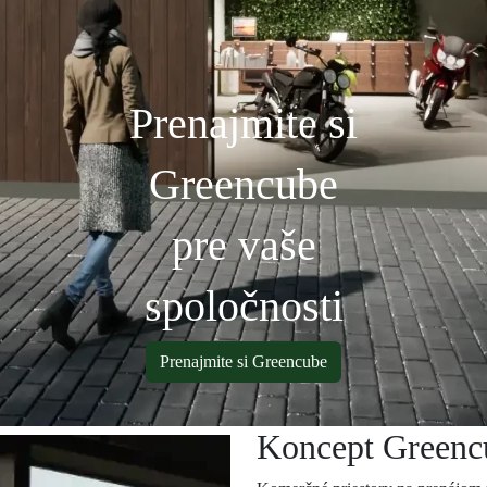
Prenajmite si
Greencube
pre vaše
spoločnosti
Prenajmite si Greencube
Koncept Greenc