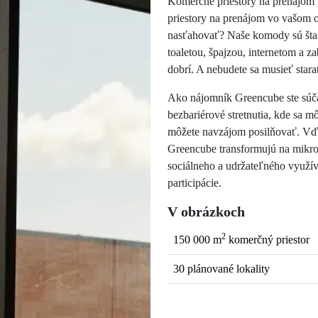
Komerčné priestory na prenájom 
priestory na prenájom vo vašom o
nasťahovať? Naše komody sú štan
toaletou, špajzou, internetom a 
dobrí. A nebudete sa musieť stara
Ako nájomník Greencube ste súč
bezbariérové stretnutia, kde sa m
môžete navzájom posilňovať. Vďak
Greencube transformujú na mikr
sociálneho a udržateľného využív
participácie.
V obrázkoch
2
150 000 m
komerčný priestor
30 plánované lokality