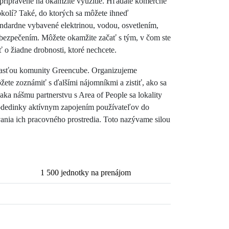
pripravené na okamžité využitie. Hľadáte komerčné
kolí? Také, do ktorých sa môžete ihneď
dardne vybavené elektrinou, vodou, osvetlením,
zabezpečením. Môžete okamžite začať s tým, v čom ste
ť o žiadne drobnosti, ktoré nechcete.
asťou komunity Greencube. Organizujeme
ôžete zoznámiť s ďalšími nájomníkmi a zistiť, ako sa
a nášmu partnerstvu s Area of People sa lokality
odedinky aktívnym zapojením používateľov do
ania ich pracovného prostredia. Toto nazývame silou
1 500 jednotky na prenájom