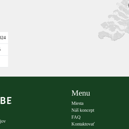
2024
5
Menu
Miesta
Náš koncept
FAQ
jov
Kontaktovať