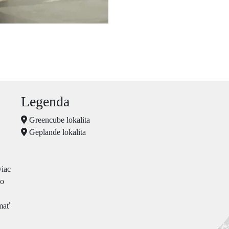
Legenda
Greencube lokalita
Geplande lokalita
viac
so
 mať