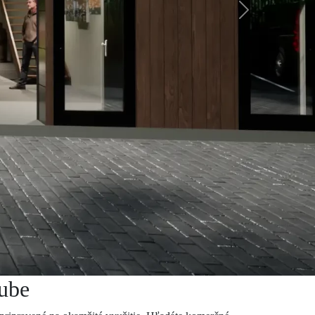
Next
ube