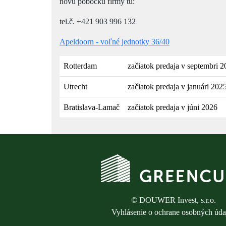
novú pobočku firmy tu:
tel.č. +421 903 996 132
Apeldoorn - voľné jednotky 36/40
Rotterdam
začiatok predaja v septembri 
Utrecht
začiatok predaja v januári 202
Bratislava-Lamač
začiatok predaja v júni 2026
© DOUWER Invest, s.r.o.
Vyhlásenie o ochrane osobných úda